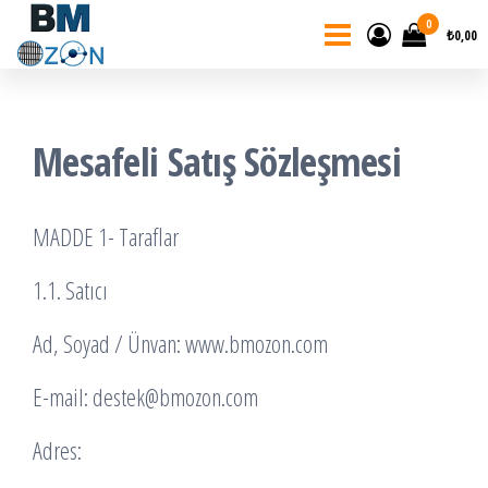
BM
İçeriğe
0
₺0,00
Ozon
atla
Mesafeli Satış Sözleşmesi
MADDE 1- Taraflar
1.1. Satıcı
Ad, Soyad / Ünvan: www.bmozon.com
E-mail:
destek@bmozon.com
Adres: