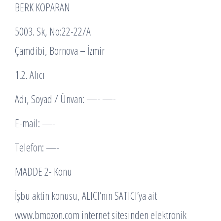
BERK KOPARAN
5003. Sk, No:22-22/A
Çamdibi, Bornova – İzmir
1.2. Alıcı
Adı, Soyad / Ünvan: —- —-
E-mail: —-
Telefon: —-
MADDE 2- Konu
İşbu aktin konusu, ALICI’nın SATICI’ya ait
www.bmozon.com internet sitesinden elektronik